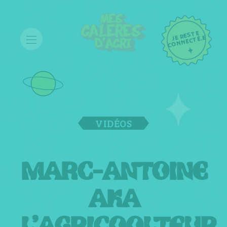
JE RESTE
C
ONNECTÉ.E
VIDÉOS
MARC-ANTOINE
AKA