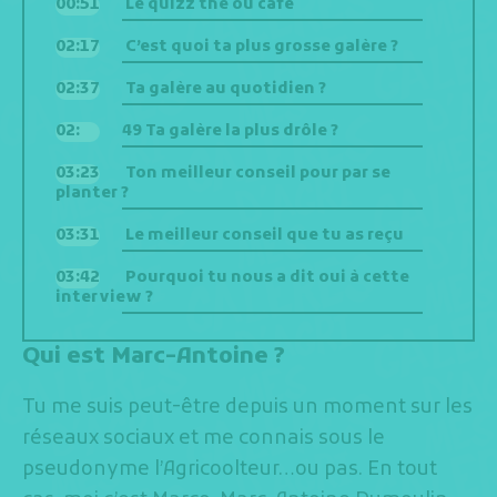
00:51
Le quizz thé ou café
02:17
C’est quoi ta plus grosse galère ?
02:37
Ta galère au quotidien ?
02:
49 Ta galère la plus drôle ?
03:23
Ton meilleur conseil pour par se
planter ?
03:31
Le meilleur conseil que tu as reçu
03:42
Pourquoi tu nous a dit oui à cette
interview ?
Qui est Marc-Antoine ?
Tu me suis peut-être depuis un moment sur les
réseaux sociaux et me connais sous le
pseudonyme l’Agricoolteur…ou pas. En tout