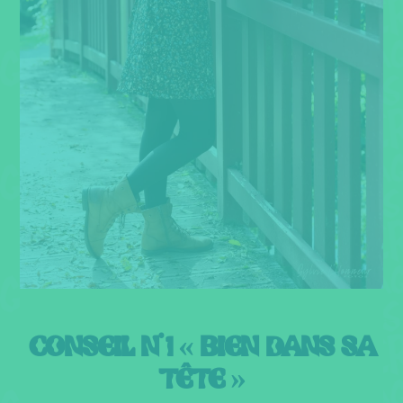
CONSEIL N˚ 1 « BIEN DANS SA
TÊTE »