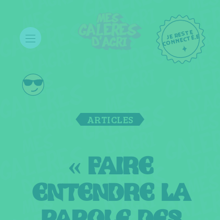
JE RESTE
C
ONNECTÉ.E
ARTICLES
« FAIRE
ENTENDRE LA