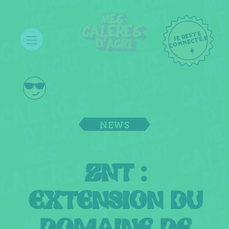
JE RESTE
C
ONNECTÉ.E
NEWS
ZNT :
EXTENSION DU